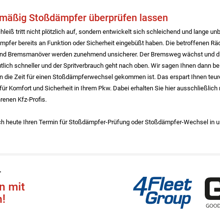
mäßig Stoßdämpfer überprüfen lassen
eiß tritt nicht plötzlich auf, sondern entwickelt sich schleichend und lange u
mpfer bereits an Funktion oder Sicherheit eingebüßt haben. Die betroffenen R
und Bremsmanöver werden zunehmend unsicherer. Der Bremsweg wächst und die
eutlich schneller und der Spritverbrauch geht nach oben. Wir sagen Ihnen dann b
n die Zeit für einen Stoßdämpferwechsel gekommen ist. Das erspart Ihnen teu
 für Komfort und Sicherheit in Ihrem Pkw. Dabei erhalten Sie hier ausschließlic
renen Kfz-Profis.
ch heute Ihren Termin für Stoßdämpfer-Prüfung oder Stoßdämpfer-Wechsel in u
4Fleet Group
GRS
r
n mit
!