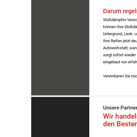
Darum regel
Stoßdämpfer-Verschl
können Ihre Stoßdä
Untergrund, Lenk- 
Ihre Reifen jetzt d
Autowerkstatt, wan
sorgt sofort wieder
eingebaut von erfah
Vereinbaren Sie no
Unsere Partne
Wir handel
den Besten