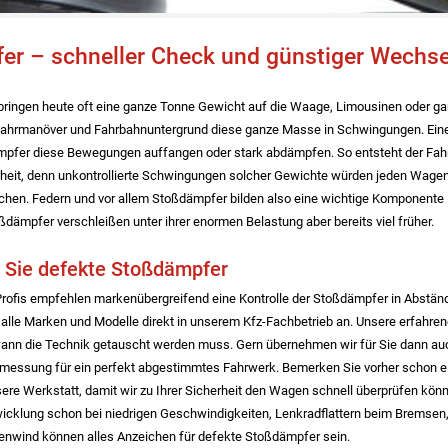
r – schneller Check und günstiger Wechsel
ringen heute oft eine ganze Tonne Gewicht auf die Waage, Limousinen oder gar 
ahrmanöver und Fahrbahnuntergrund diese ganze Masse in Schwingungen. Eine
pfer diese Bewegungen auffangen oder stark abdämpfen. So entsteht der Fahr
erheit, denn unkontrollierte Schwingungen solcher Gewichte würden jeden Wage
chen. Federn und vor allem Stoßdämpfer bilden also eine wichtige Komponente i
ßdämpfer verschleißen unter ihrer enormen Belastung aber bereits viel früher.
 Sie defekte Stoßdämpfer
-Profis empfehlen markenübergreifend eine Kontrolle der Stoßdämpfer in Abstä
ür alle Marken und Modelle direkt in unserem Kfz-Fachbetrieb an. Unsere erfah
wann die Technik getauscht werden muss. Gern übernehmen wir für Sie dann auc
messung für ein perfekt abgestimmtes Fahrwerk. Bemerken Sie vorher schon e
sere Werkstatt, damit wir zu Ihrer Sicherheit den Wagen schnell überprüfen kö
cklung schon bei niedrigen Geschwindigkeiten, Lenkradflattern beim Bremse
itenwind können alles Anzeichen für defekte Stoßdämpfer sein.