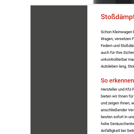
Stoßdämpfe
Schon Kleinwagen b
Wagen, versetzen F
Federn und Stoßdäm
auch für Ihre Sich
unkontrollierbar ma
Autoleben lang, Sto
So erkennen
Hersteller und Kfz
bieten wir Ihnen f
und zeigen Ihnen, 
anschließender Ver
besten sofort in un
hohe Geräuschentwi
Anfälligkeit bei Se