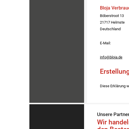
Bloja Verbra
Böberstroot 13
21717
Helmste
Deutschland
E-Mail:
info@bloja.de
Erstellung
Diese Erklärung w
Unsere Partne
Wir handel