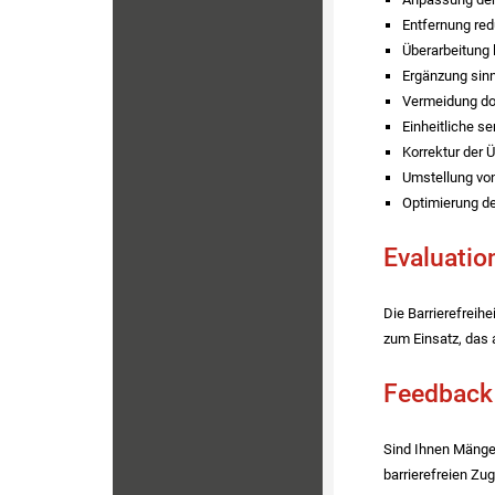
Entfernung redu
Überarbeitung l
Ergänzung sinnv
Vermeidung dop
Einheitliche s
Korrektur der Ü
Umstellung von
Optimierung de
Evaluati
Die Barrierefreih
zum Einsatz, das 
Feedback
Sind Ihnen Mänge
barrierefreien Zu