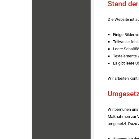
Stand der
Die Website ist a
Einige Bilder v
Teilweise fehl
Leere Schaltfl
Textelemente 
Es gibt leere 
Wir arbeiten konti
Umgesetzt
Wir bemühen uns 
Maßnahmen zur Ver
umgesetzt. Dazu 
Anpassung der 