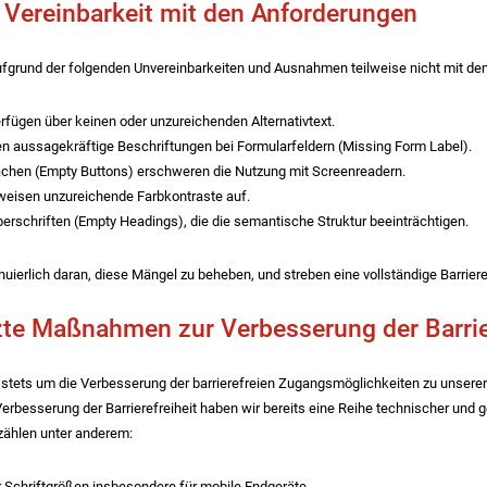
 Vereinbarkeit mit den Anforderungen
ufgrund der folgenden Unvereinbarkeiten und Ausnahmen teilweise nicht mit dem
erfügen über keinen oder unzureichenden Alternativtext.
en aussagekräftige Beschriftungen bei Formularfeldern (Missing Form Label).
ächen (Empty Buttons) erschweren die Nutzung mit Screenreadern.
weisen unzureichende Farbkontraste auf.
Überschriften (Empty Headings), die die semantische Struktur beeinträchtigen.
nuierlich daran, diese Mängel zu beheben, und streben eine vollständige Barrieref
e Maßnahmen zur Verbesserung der Barrier
stets um die Verbesserung der barrierefreien Zugangsmöglichkeiten zu unsere
besserung der Barrierefreiheit haben wir bereits eine Reihe technischer und 
zählen unter anderem:
Schriftgrößen insbesondere für mobile Endgeräte.