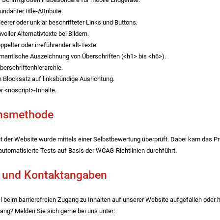
ndanter title-Attribute.
eerer oder unklar beschrifteter Links und Buttons.
oller Alternativtexte bei Bildern.
pelter oder irreführender alt-Texte.
emantische Auszeichnung von Überschriften (<h1> bis <h6>).
berschriftenhierarchie.
 Blocksatz auf linksbündige Ausrichtung.
r <noscript>-Inhalte.
onsmethode
eit der Website wurde mittels einer Selbstbewertung überprüft. Dabei kam das 
automatisierte Tests auf Basis der WCAG-Richtlinien durchführt.
 und Kontaktangaben
l beim barrierefreien Zugang zu Inhalten auf unserer Website aufgefallen ode
gang? Melden Sie sich gerne bei uns unter: