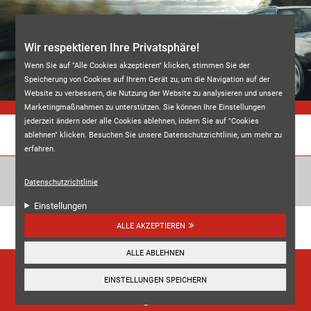
Direkt zum Inhalt
Wir respektieren Ihre Privatsphäre!
Wenn Sie auf "Alle Cookies akzeptieren" klicken, stimmen Sie der
Speicherung von Cookies auf Ihrem Gerät zu, um die Navigation auf der
Website zu verbessern, die Nutzung der Website zu analysieren und unsere
Marketingmaßnahmen zu unterstützen. Sie können Ihre Einstellungen
jederzeit ändern oder alle Cookies ablehnen, indem Sie auf "Cookies
ablehnen" klicken. Besuchen Sie unsere Datenschutzrichtlinie, um mehr zu
BLOJA REIFENHANDEL GMBH
erfahren.
Datenschutzrichtlinie
Einstellungen
Unsere Kundenbewertungen:
ALLE AKZEPTIEREN
4.8
ALLE ABLEHNEN
HIER ANSEHEN
EINSTELLUNGEN SPEICHERN
☰
Navigation